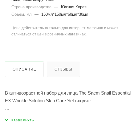
Страна производства
—
Южная Корея
Объем, мл
—
150мл*150мл*60мл*30мл
Цена действительна только для интернет-магазина и может
отличаться от цен в розничных магазинах.
ОПИСАНИЕ
ОТЗЫВЫ
В антивозрастной набор для лица The Saem Snail Essential
EX Wrinkle Solution Skin Care Set входят:
Тонер Wrinkle SolutionToner, 150 мл – смягчает,
восстанавливает и регулирует баланс кожи, а также
усиливает действие последующего ухода;