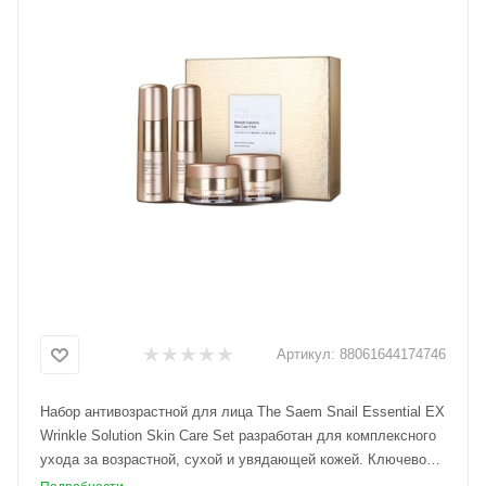
Артикул:
88061644174746
Набор антивозрастной для лица The Saem Snail Essential EX
Wrinkle Solution Skin Care Set разработан для комплексного
ухода за возрастной, сухой и увядающей кожей. Ключевой
компонент линейки – высококонцентрированный экстракт