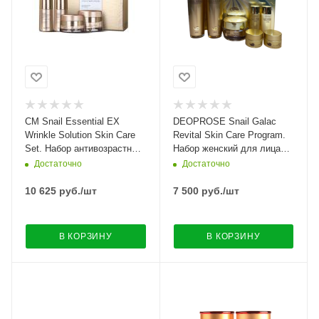
CM Snail Essential EX
DEOPROSE Snail Galac
Wrinkle Solution Skin Care
Revital Skin Care Program.
Set. Набор антивозрастных
Набор женский для лица
средств с улиточным
восстановительный с
Достаточно
Достаточно
экстрактом
муцином улитки
10 625
руб.
/шт
7 500
руб.
/шт
В КОРЗИНУ
В КОРЗИНУ