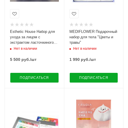
Esthetic House Набор для
MEDIFLOWER Подарочный
ухода за лицом с
набор для тела "Цветы и
экстрактом ласточкиного
травы"
гнезда и гиалуроновой
Нет в наличии
Нет в наличии
кислотой.
5 500
руб.
/шт
1 990
руб.
/шт
ПОДПИСАТЬСЯ
ПОДПИСАТЬСЯ