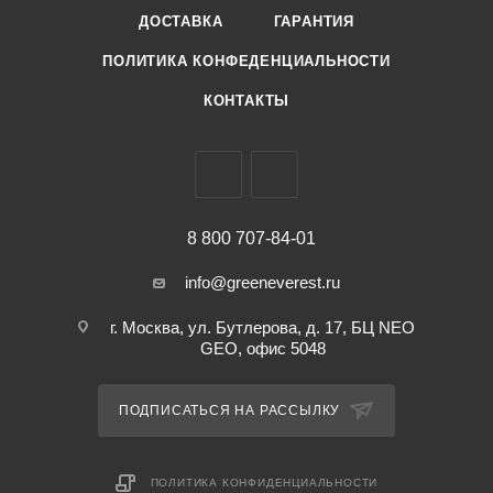
Экстракты малины и ягод асаи бодрят и наполняют
ДОСТАВКА
ГАРАНТИЯ
энергией.
ПОЛИТИКА КОНФЕДЕНЦИАЛЬНОСТИ
Применение: Нанесите необходимое количество на
влажную кожу, помассируйте круговыми движениями и
КОНТАКТЫ
смойте водой. Используйте два-три раза в неделю.
8 800 707-84-01
info@greeneverest.ru
г. Москва, ул. Бутлерова, д. 17, БЦ NEO
GEO, офис 5048
ПОДПИСАТЬСЯ НА РАССЫЛКУ
ПОЛИТИКА КОНФИДЕНЦИАЛЬНОСТИ