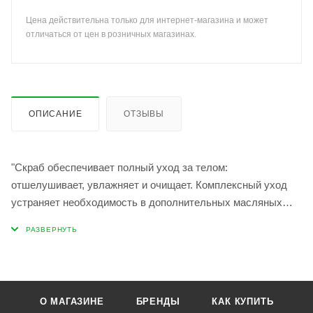
Цена действительна только для интернет-магазина и может
отличаться от цен в розничных магазинах.
ОПИСАНИЕ
ОТЗЫВЫ
"Скраб обеспечивает полный уход за телом:
отшелушивает, увлажняет и очищает. Комплексный уход
устраняет необходимость в дополнительных масляных
или кремовых продуктах для увлажнения кожи после
очищения. Кожа мягкая, гладкая и напитанная после
применения.
Мелкие частички скорлупы калифорнийского ореха мягко
отшелушивают омертвевшие клетки кожи без раздражения,
О МАГАЗИНЕ
БРЕНДЫ
КАК КУПИТЬ
делая кожу гладкой и эластичной.