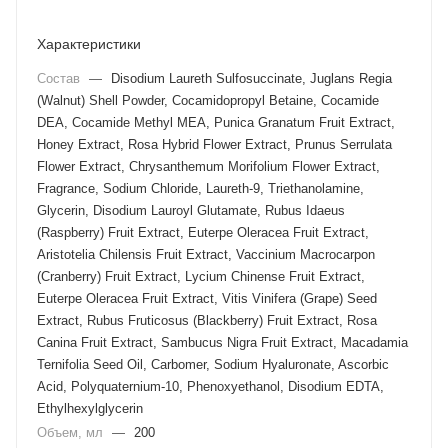
Характеристики
Состав
—
Disodium Laureth Sulfosuccinate, Juglans Regia
(Walnut) Shell Powder, Cocamidopropyl Betaine, Cocamide
DEA, Cocamide Methyl MEA, Punica Granatum Fruit Extract,
Honey Extract, Rosa Hybrid Flower Extract, Prunus Serrulata
Flower Extract, Chrysanthemum Morifolium Flower Extract,
Fragrance, Sodium Chloride, Laureth-9, Triethanolamine,
Glycerin, Disodium Lauroyl Glutamate, Rubus Idaeus
(Raspberry) Fruit Extract, Euterpe Oleracea Fruit Extract,
Aristotelia Chilensis Fruit Extract, Vaccinium Macrocarpon
(Cranberry) Fruit Extract, Lycium Chinense Fruit Extract,
Euterpe Oleracea Fruit Extract, Vitis Vinifera (Grape) Seed
Extract, Rubus Fruticosus (Blackberry) Fruit Extract, Rosa
Canina Fruit Extract, Sambucus Nigra Fruit Extract, Macadamia
Ternifolia Seed Oil, Carbomer, Sodium Hyaluronate, Ascorbic
Acid, Polyquaternium-10, Phenoxyethanol, Disodium EDTA,
Ethylhexylglycerin
Объем, мл
—
200