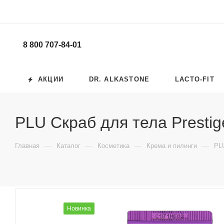
8 800 707-84-01
АКЦИИ
DR. ALKASTONE
LACTO-FIT
PLU Скраб для тела Prestige
—
—
—
—
Главная
Каталог
Косметика
Крема и пилинги
PLU
Новинка