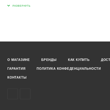
Мелкие частички скорлупы калифорнийского ореха мягко о
гладкой и эластичной.
Комплекс экстрактов розмарина, эвкалипта и цветочного м
подтягивают.
Применение: Нанесите необходимое количество на влажную
два-три раза в неделю."
О МАГАЗИНЕ
БРЕНДЫ
КАК КУПИТЬ
ДОС
ГАРАНТИЯ
ПОЛИТИКА КОНФЕДЕНЦИАЛЬНОСТИ
КОНТАКТЫ