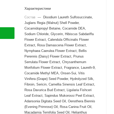
Характеристики
Состав
—
Disodium Laureth Sulfosuccinate,
Juglans Regia (Walnut) Shell Powder,
Cocamidopropyl Betaine, Cocamide DEA,
Sodium Chloride, Glycerin, Hibiscus Sabdariffa
Flower Extract, Calendula Officinalis Flower
Extract, Rosa Damascena Flower Extract,
Nymphaea Caerulea Flower Extract, Bellis
Perennis (Daisy) Flower Extract, Prunus
Serrulata Flower Extract, Chrysanthemum
Morifolium Flower Extract, Fragrance, Laureth-9,
Cocamide Methyl MEA, Onsen-Sui, Vitis
Vinifera (Grape) Seed Powder, Hydrolyzed Silk,
Fibroin, Sericin, Camellia Sinensis Leaf Extract,
Rosa Davurica Bud Extract, Ligularia Fishceri
Leaf Extract, Sapindus Mukorossi Peel Extract,
Adansonia Digitata Seed Oil, Oenothera Biennis
(Evening Primrose) Oil, Rosa Canina Fruit Oil,
Macadamia Ternifolia Seed Oil, Helianthus