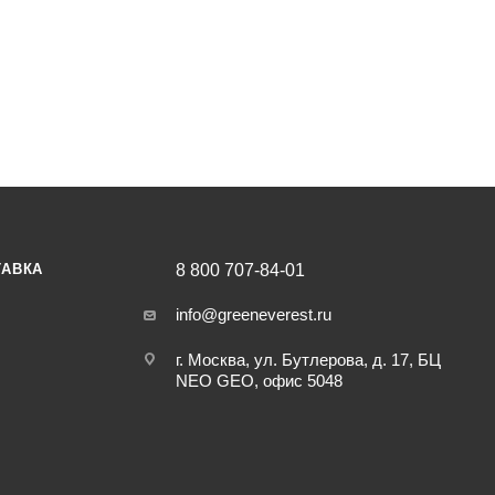
тшелушивают омертвевшие клетки кожи без раздражения, делая
асла иланг-иланга, коллаген и гидролизованный шелк омолажива
 кожу, помассируйте круговыми движениями и смойте водой. И
ТАВКА
8 800 707-84-01
info@greeneverest.ru
г. Москва, ул. Бутлерова, д. 17, БЦ
NEO GEO, офис 5048